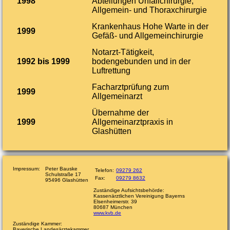
1998
Abteilungen Unfallchirurgie,
Allgemein- und Thoraxchirurgie
Krankenhaus Hohe Warte in der
1999
Gefäß- und Allgemeinchirurgie
Notarzt-Tätigkeit,
1992 bis 1999
bodengebunden und in der
Luftrettung
Facharztprüfung zum
1999
Allgemeinarzt
Übernahme der
1999
Allgemeinarztpraxis in
Glashütten
Impressum:
Peter Bauske
Telefon:
09279 262
Schulstraße 17
Fax:
09279 8632
95496 Glashütten
Zuständige Aufsichtsbehörde:
Kassenärztlichen Vereinigung Bayerns
Elsenheimerstr. 39
80687 München
www.kvb.de
Zuständige Kammer:
Bayerische Landesärztekammer